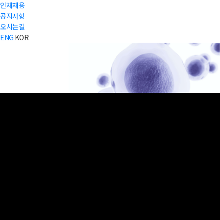
인재채용
공지사항
오시는길
PARENCHYMA BIOTECH IS AN IMMUNOLOGY COMPANY FOCUSED ON DEVELOPING
ENG
KOR
INNOVATIVE THERAPIES FOR AUTOIMMUNE DESEASES AND CANCER.
AHR-targeted
novel therapeutics
Parenchyma Biotech